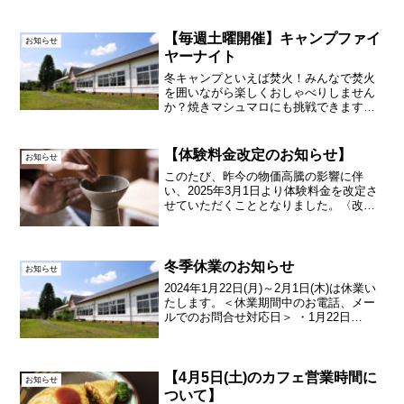
さい。
【毎週土曜開催】キャンプファイ
お知らせ
ヤーナイト
冬キャンプといえば焚火！みんなで焚火
を囲いながら楽しくおしゃべりしません
か？焼きマシュマロにも挑戦できますよ♪
開催日程2024年12月7日(土)～2025年3月
29日(土)の期間 毎週土曜日
17:00~17:4012/29(日)~1/4(月...
【体験料金改定のお知らせ】
お知らせ
このたび、昨今の物価高騰の影響に伴
い、2025年3月1日より体験料金を改定さ
せていただくこととなりました。〈改定
後〉ろくろ体験3,850円手びねり体験
2,750円絵付け体験2,200円蕎麦打ち体験
2,750円勾玉体験2,750円※着付け体験...
冬季休業のお知らせ
お知らせ
2024年1月22日(月)～2月1日(木)は休業い
たします。＜休業期間中のお電話、メー
ルでのお問合せ対応日＞ ・1月22日
(月) ・1月23日(火) ・1月25日(木)・1月
26日(金) ・1月28日(日) ・1月29日
(月)・1月31日(...
【4月5日(土)のカフェ営業時間に
お知らせ
ついて】